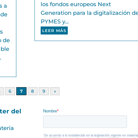
los fondos europeos Next
s a
Generation para la digitalización d
 de
PYMES y...
LEER MÁS
s
o de
able
.
5
6
7
8
9
»
ter del
teria