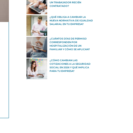
UN TRABAJADOR RECIÉN
CONTRATADO?
¿QUÉ OBLIGA A CAMBIAR LA
NUEVA NORMATIVA DE IGUALDAD
SALARIAL EN TU EMPRESA?
¿CUÁNTOS DÍAS DE PERMISO
CORRESPONDEN POR
HOSPITALIZACIÓN DE UN
FAMILIAR Y CÓMO SE APLICAN?
¿CÓMO CAMBIAN LAS
COTIZACIONES A LA SEGURIDAD
SOCIAL EN 2026 Y QUÉ IMPLICA
PARA TU EMPRESA?