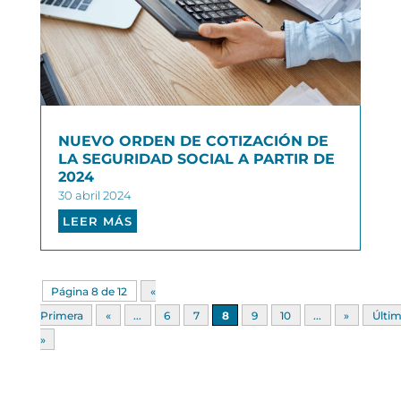
NUEVO ORDEN DE COTIZACIÓN DE
LA SEGURIDAD SOCIAL A PARTIR DE
2024
30 abril 2024
LEER MÁS
Página 8 de 12
«
Primera
«
...
6
7
8
9
10
...
»
Últi
»