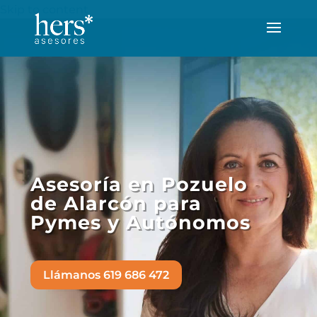
Skip to content
Asesoría en Pozuelo
de Alarcón para
Pymes y Autónomos
Llámanos 619 686 472