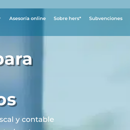
Asesoría online
Sobre hers*
Subvenciones
para
os
scal y contable