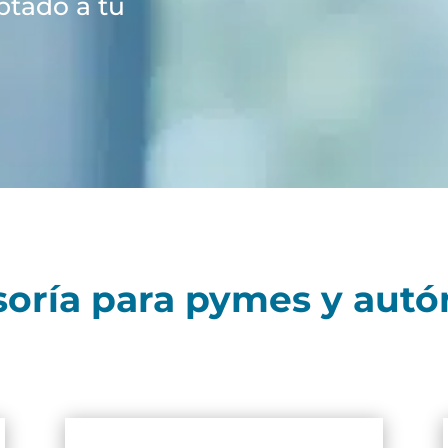
ptado a tu
esoría para pymes y au