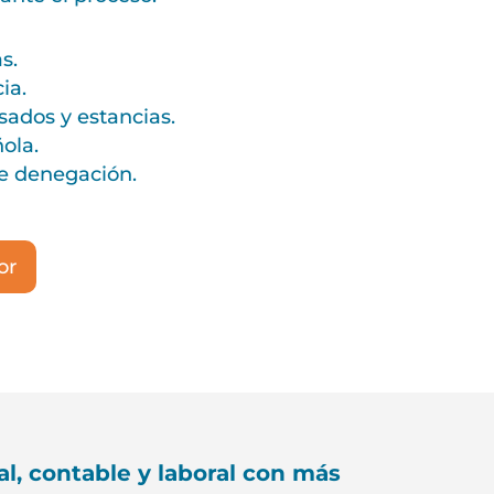
s.
ia.
sados y estancias.
ola.
e denegación.
or
l, contable y laboral con más